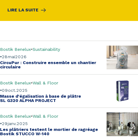
LIRE LA SUITE
Bostik Benelux
Sustainability
28
mai
2026
CircuPur :
Construire ensemble un chantier
circulaire
Bostik Benelux
Wall & Floor
09
oct.
2025
Masse d'égalisation à base de plâtre
SL G320 ALPHA PROJECT
Bostik Benelux
Wall & Floor
29
janv.
2025
Les plâtriers testent
le mortier de ragréage
Bostik STUCCO W-140