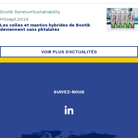
Bostik Benelux
Sustainability
10
sept.
2024
Les colles et mastics hybrides de Bostik
deviennent
sans phtalates
VOIR PLUS D'ACTUALITÉS
SUIVEZ-NOUS