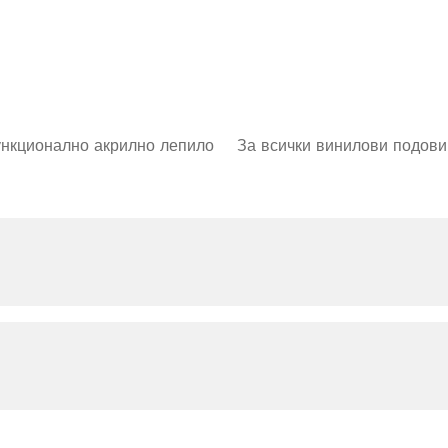
нкционално акрилно лепило
За всички винилови подови