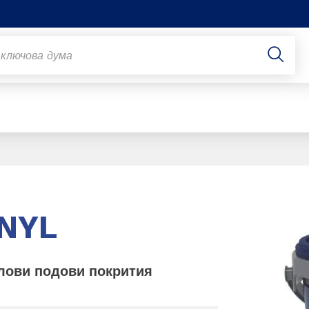
Slide 1 of 1
INYL
лови подови покрития