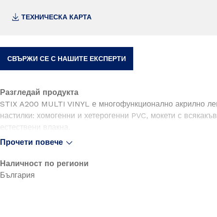
ТЕХНИЧЕСКА КАРТА
СВЪРЖИ СЕ С НАШИТЕ ЕКСПЕРТИ
Разгледай продукта
STIX A200 MULTI VINYL е многофункционално акрилно леп
настилки: хомогенни и хетерогенни PVC, мокети с всякакъ
естествени влакна.
Прочети повече
• хомогенни и хетерогенни pvc листове и плочи
• корк с pvc подложка
Наличност по региони
• експандиран винил
България
• полугъвкави плочи
• текстил: велтър с или без подложка, пяна