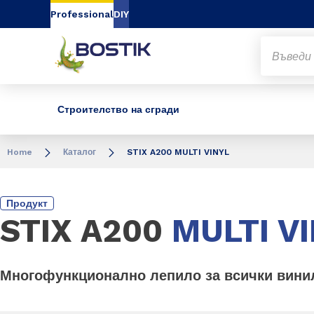
Go to content
Go to navigation
Go to search
Professional
DIY
Строителство на сгради
Home
Каталог
STIX A200 MULTI VINYL
Продукт
STIX A200
MULTI V
Многофункционално лепило за всички вини