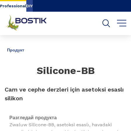
Go to content
Go to navigation
Go to search
Professional
DIY
СПОДЕЛИ
Продукт
Silicone-BB
Cam ve cephe derzleri için asetoksi esaslı
silikon
Разгледай продукта
Zwaluw Silicone-BB, asetoksi esaslı, havadaki