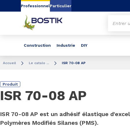
Aller au contenu
Aller au menu
Aller à la recherc
Professionnel
Particulier
Construction
Industrie
DIY
Accueil
Le catalo ...
ISR 70-08 AP
Produit
ISR 70-08 AP
ISR 70-08 AP est un adhésif élastique d'excel
Polymères Modifiés Silanes (PMS).