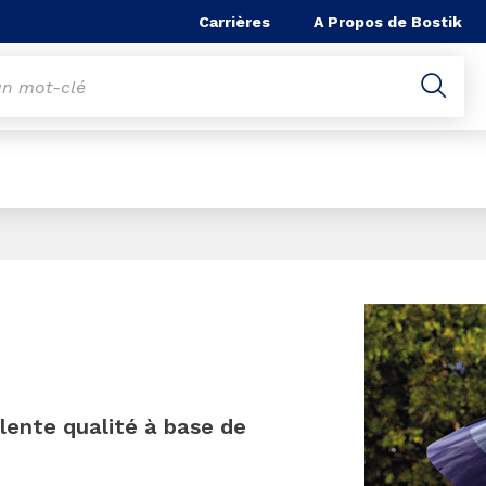
he
Carrières
A Propos de Bostik
Page 1 of 1
lente qualité à base de