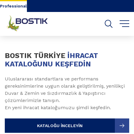
Go to content
Go to navigation
Go to search
Professional
Slide 1 of 3
BOSTIK TÜRKİYE
İHRACAT
KATALOĞUNU KEŞFEDİN
Uluslararası standartlara ve performans
gereksinimlerine uygun olarak geliştirilmiş, yenilikçi
Duvar & Zemin ve Sızdırmazlık & Yapıştırıcı
çözümlerimizle tanışın.
En yeni ihracat kataloğumuzu şimdi keşfedin.
KATALOĞU İNCELEYİN