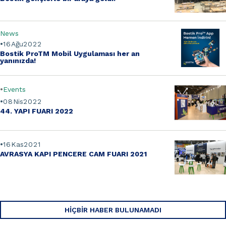
News
16
Ağu
2022
Bostik ProTM Mobil Uygulaması her an
yanınızda!
Events
08
Nis
2022
44. YAPI FUARI 2022
16
Kas
2021
AVRASYA KAPI PENCERE CAM FUARI 2021
HIÇBIR HABER BULUNAMADI