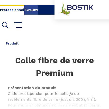
Aller au contenu
Aller au menu
Professionnel
Zwaluw
Aller à la recherche
PARTAGER
Produit
Colle fibre de verre
Premium
Présentation du produit
Colle en dispersion pour le collage de
2
revêtements fibre de verre (jusqu'à 300 g/m
).
Pour murs et plafonds normalement absorbants.