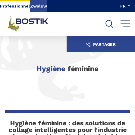
Aller au contenu
Aller au menu
Professionnel
Zwaluw
FR
Aller à la recherche
PARTAGER
Hygiène
féminine
Hygiène féminine : des solutions de
collage intelligentes pour l'industrie