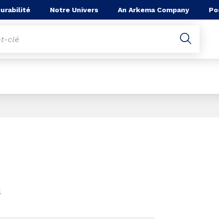
he
urabilité
Notre Univers
An Arkema Company
Po
Page 1 of 1
S