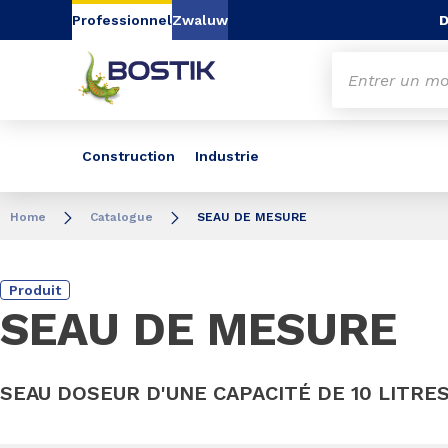
Aller au contenu
Aller au menu
Aller à la recherc
D
Professionnel
Zwaluw
Construction
Industrie
Home
Catalogue
SEAU DE MESURE
Produit
SEAU DE MESURE
SEAU DOSEUR D'UNE CAPACITÉ DE 10 LITRE