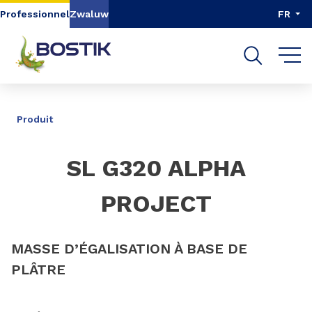
Aller au contenu
Aller au menu
Professionnel
Zwaluw
FR
Aller à la recherche
PARTAGER
Produit
SL G320 ALPHA
PROJECT
MASSE D’ÉGALISATION À BASE DE
PLÂTRE