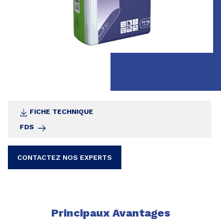
SL G320 ALPHA peut être complété par les
éléments suivants :
- PVC, LVT et tapis
- Parquet ; à partir d’une épaisseur de couche
de 3 mm
- Carrelages de céramique
FICHE TECHNIQUE
FDS
CONTACTEZ NOS EXPERTS
Principaux Avantages