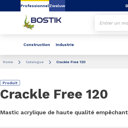
Aller au contenu
Aller au menu
Aller à la recherc
D
Professionnel
Zwaluw
Construction
Industrie
Home
Catalogue
Crackle Free 120
Produit
Crackle Free 120
Mastic acrylique de haute qualité empêchant