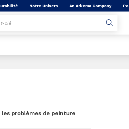
he
urabilité
Notre Univers
An Arkema Company
Po
 les problèmes de peinture