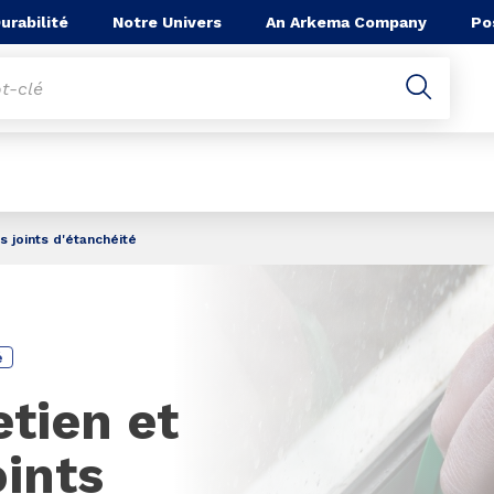
he
urabilité
Notre Univers
An Arkema Company
Po
s joints d'étanchéité
é
etien et
oints