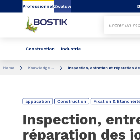
Aller au contenu
Aller au menu
Aller à la recherc
D
Professionnel
Zwaluw
Construction
Industrie
Home
Knowledge ...
Inspection, entretien et réparation de
application
Construction
Fixation & Etanchéit
Inspection, entr
réparation des j