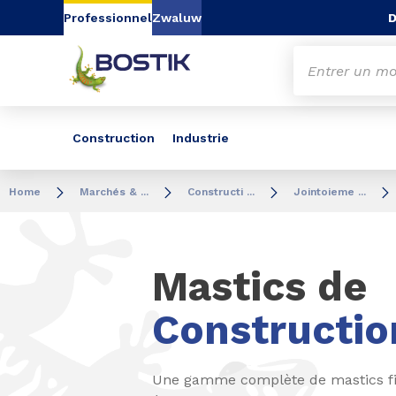
Aller au contenu
Aller au menu
Aller à la recherc
D
Professionnel
Zwaluw
Construction
Industrie
Home
Marchés & ...
Constructi ...
Jointoieme ...
Mastics de
Constructio
Une gamme complète de mastics fia