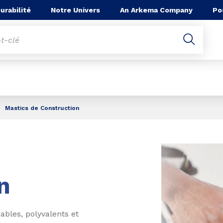
he
urabilité
Notre Univers
An Arkema Company
Po
Mastics de Construction
n
bles, polyvalents et