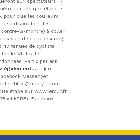
bueront aux spectateurs ;
•
lomètres de chaque étape ;
•
, pour que les coureurs
mise à disposition des
 contre-la-montre) à coller
’occasion de ce sponsoring,
 10 tenues de cycliste
facile. Visitez le
données. Participer est
ez également…
Le jeu
a Facebook Messenger
ivante : http://m.me/Letour
que étape sur www.letour.fr
(#BostikTDF), Facebook