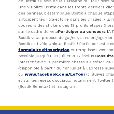
de Bostik au sein de la Caravane du Tour distri
une visibilité Bostik dans les trente derniers ki
des panneaux estampillés Bostik à chaque étape
anticipent leur trajectoire dans les virages ;
• la 
coureurs des stickers des 19 profils étapes (hors
sur le cadre du vélo
Participer au concours !
A l
Bostik vous propose de gagner, sans engagement,
Bostik et 1 vélo unique Bostik ! Participer est très 
formulaire d’inscription
et remplissez vos coor
possible jusqu’au 31 juillet 2017 inclus.
Consult
interactif avec la première chasse au trésor vi
(disponible à partir du 1er juillet à l'adresse su
ou
www.facebook.com/LeTour
) ;
Suivez cha
et sur les réseaux sociaux, notamment Twitter 
(Bostik Benelux) et Instagram,