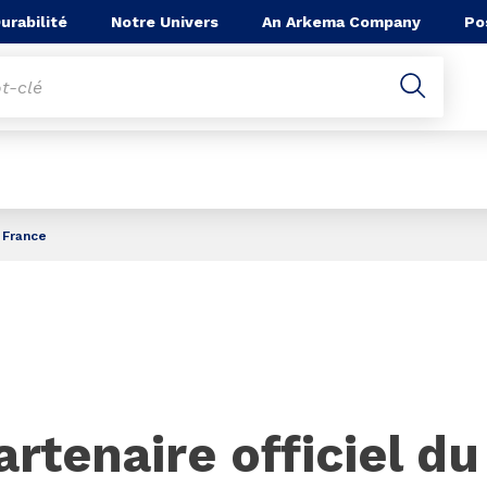
he
urabilité
Notre Univers
An Arkema Company
Po
 France
artenaire officiel du