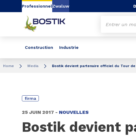
Aller au contenu
Aller au menu
Aller à la recherc
D
Professionnel
Zwaluw
Construction
Industrie
Home
Media
Bostik devient partenaire officiel du Tour de
firma
25 JUIN 2017 -
NOUVELLES
Bostik devient p