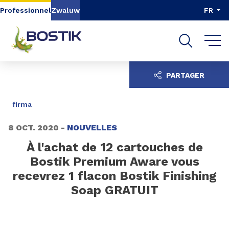
Aller au contenu
Aller au menu
Professionnel
Zwaluw
FR
Aller à la recherche
PARTAGER
firma
8 OCT. 2020 -
NOUVELLES
À l'achat de 12 cartouches de
Bostik Premium Aware vous
recevrez 1 flacon Bostik Finishing
Soap GRATUIT