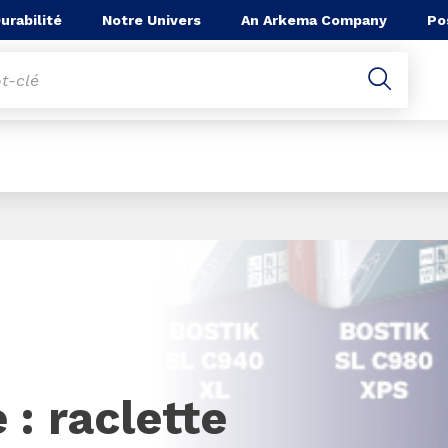
he
urabilité
Notre Univers
An Arkema Company
Po
 : raclette