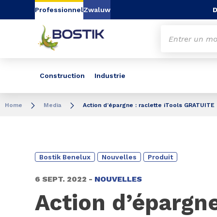
Aller au contenu
Aller au menu
Aller à la recherc
D
Professionnel
Zwaluw
Construction
Industrie
Home
Media
Action d’épargne : raclette iTools GRATUITE
Bostik Benelux
Nouvelles
Produit
6 SEPT. 2022 -
NOUVELLES
Action d’épargne