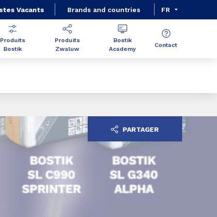
stes Vacants
Brands and countries
FR
Produits
Produits
Bostik
Contact
Bostik
Zwaluw
Academy
PARTAGER