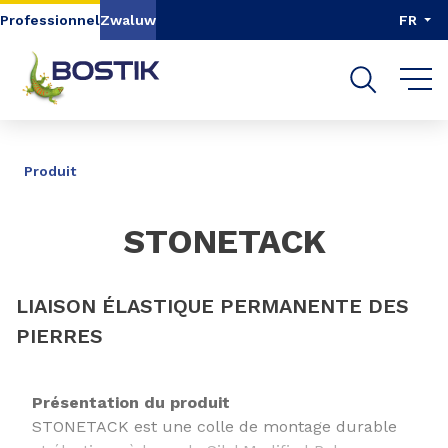
Aller au contenu
Aller au menu
Professionnel
Zwaluw
FR
Aller à la recherche
PARTAGER
Produit
STONETACK
LIAISON ÉLASTIQUE PERMANENTE DES
PIERRES
Présentation du produit
STONETACK est une colle de montage durable