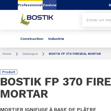
Aller au contenu
Aller au menu
Aller à la recherc
D
Professionnel
Zwaluw
Construction
Industrie
Home
Catalogue
BOSTIK FP 370 FIRESEAL MORTAR
Produit
BOSTIK FP 370 FIR
MORTAR
MORTIER IGNIFUGE À BASE DE PLÂTRE