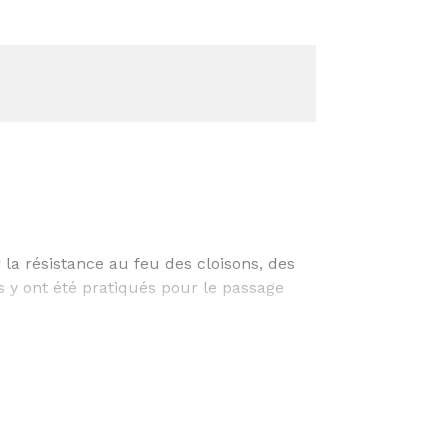
a résistance au feu des cloisons, des
s y ont été pratiqués pour le passage
 faite de composés inorganiques et
sement, le mortier Bostik FP 370
vertures autour des tuyaux.