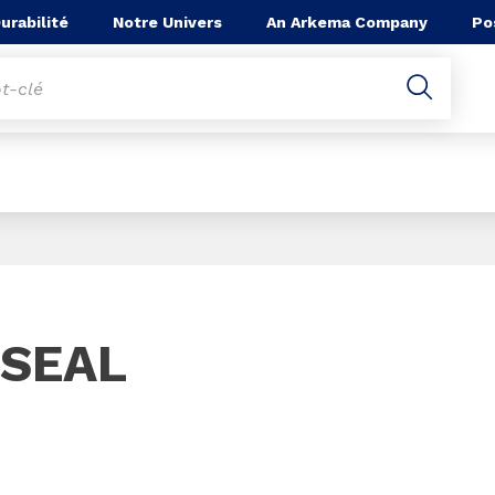
he
urabilité
Notre Univers
An Arkema Company
Po
Page 1 of 1
ESEAL