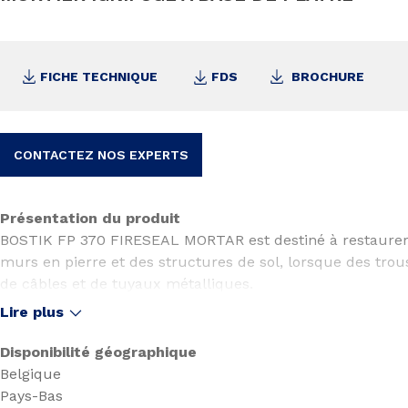
FICHE TECHNIQUE
FDS
BROCHURE
CONTACTEZ NOS EXPERTS
Présentation du produit
BOSTIK FP 370 FIRESEAL MORTAR est destiné à restaurer l
murs en pierre et des structures de sol, lorsque des trou
de câbles et de tuyaux métalliques.
Lire plus
BOSTIK FP 370 FIRESEAL MORTAR est une poudre blanche
de perlite. Grâce à l’action hydraulique pendant le durcis
Disponibilité géographique
Fireseal se dilate d’environ 1 % et scelle très bien les ou
Belgique
Pays-Bas