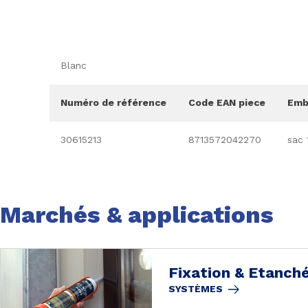
Blanc
Numéro de référence
Code EAN piece
Emb
30615213
8713572042270
sac 
Marchés & applications
Fixation & Etanché
SYSTÈMES