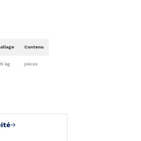
allage
Contenu
15 kg
pièces
ité