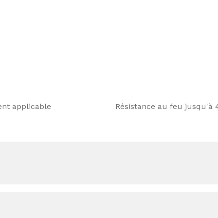
convient également au perçage. Une
i nécessaire. BOSTIK FP 370 FIRESEAL
des sols.
lon ETA :
nt applicable
Résistance au feu jusqu'à 