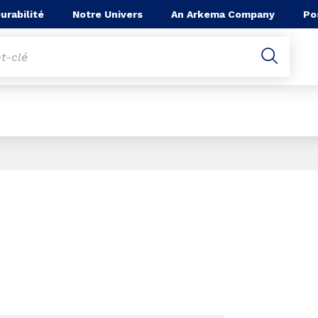
he
urabilité
Notre Univers
An Arkema Company
Po
Page 1 of 1