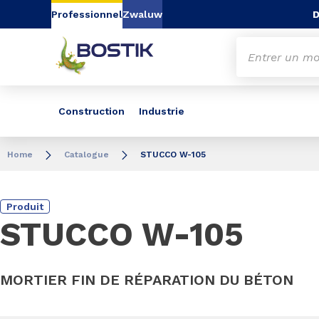
Aller au contenu
Aller au menu
Aller à la recherc
D
Professionnel
Zwaluw
Construction
Industrie
Home
Catalogue
STUCCO W-105
Produit
STUCCO W-105
MORTIER FIN DE RÉPARATION DU BÉTON