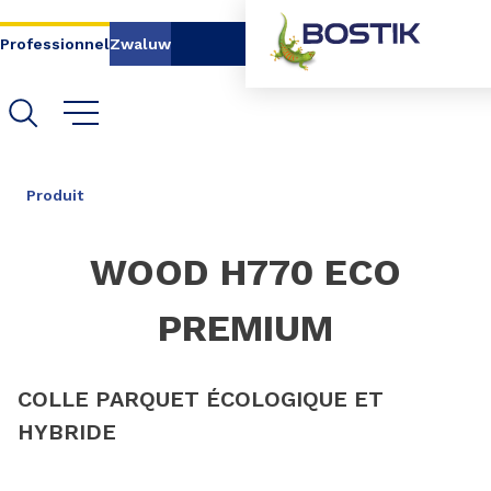
Aller au contenu
Aller au menu
Professionnel
Zwaluw
Aller à la recherche
PARTAGER
Produit
WOOD H770 ECO
PREMIUM
COLLE PARQUET ÉCOLOGIQUE ET
HYBRIDE