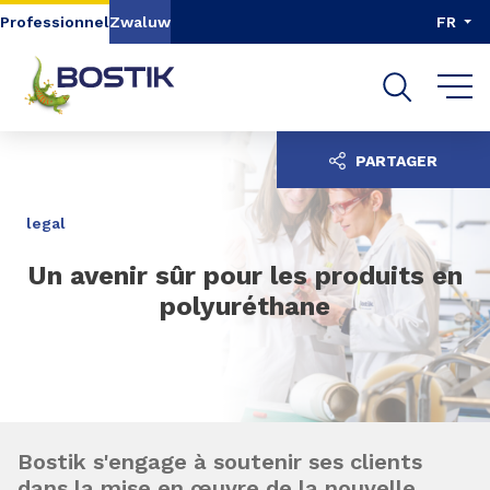
Aller au contenu
Aller au menu
Professionnel
Zwaluw
FR
Aller à la recherche
PARTAGER
legal
Un avenir sûr pour les produits en
polyuréthane
Bostik s'engage à soutenir ses clients
dans la mise en œuvre de la nouvelle