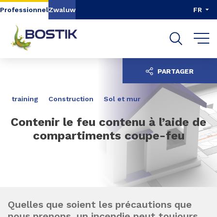
Aller au contenu
Aller au menu
Professionnel
Zwaluw
FR
Aller à la recherche
PARTAGER
training
Construction
Sol et mur
Contenir le feu contenu à l’aide de
compartiments coupe-feu
Quelles que soient les précautions que
nous prenons, un incendie peut toujours