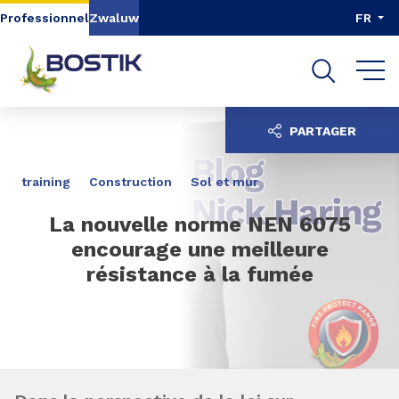
Aller au contenu
Aller au menu
Professionnel
Zwaluw
FR
Aller à la recherche
PARTAGER
training
Construction
Sol et mur
La nouvelle norme NEN 6075
encourage une meilleure
résistance à la fumée