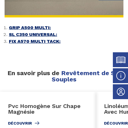
GRIP A500 MULTI:
SL C350 UNIVERSAL:
FIX A570 MULTI TACK:
En savoir plus de
Revêtement de Sol
Souples
Pvc Homogène Sur Chape
Linoléu
Magnésie
Avec Hum
DÉCOUVRIR
DÉCOUVRIR