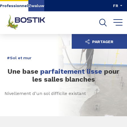
Aller au contenu
Aller au menu
Professionnel
Zwaluw
FR
Aller à la recherche
PARTAGER
#Sol et mur
Une base
parfaitement lisse
pour
les salles blanches
Nivellement d’un sol difficile existant