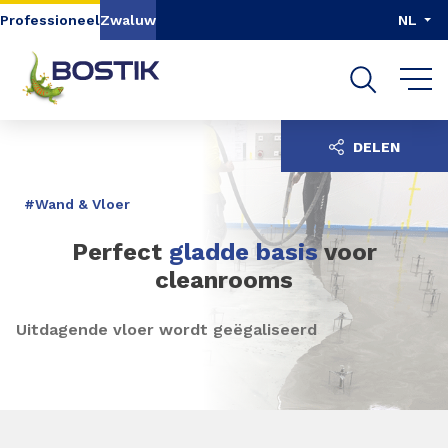
Go to content
Go to navigation
Go to search
Professioneel
Zwaluw
NL
DELEN
#Wand & Vloer
Perfect
gladde basis
voor
cleanrooms
Uitdagende vloer wordt geëgaliseerd