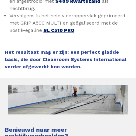
en afgestrooid met
S409 kwartszand
als
hechtbrug.
Vervolgens is het hele vloeroppervlak geprimeerd
met GRIP A500 MULTI en geëgaliseerd met de
Bostik-egaline
SL C510 PRO
.
Het resultaat mag er zijn: een perfect gladde
basis, die door Cleanroom Systems International
verder afgewerkt kon worden.
Benieuwd naar meer
praktijkvoorbeelden?