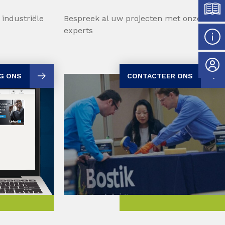
 industriële
Bespreek al uw projecten met onze
experts
G ONS
CONTACTEER ONS