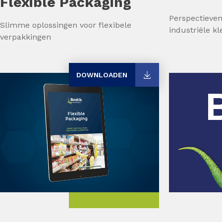
Flexible Packaging
Perspectieven
Slimme oplossingen voor flexibele
industriële kl
verpakkingen
DOWNLOADEN