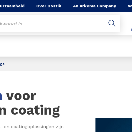
urzaamheid
Over Bostik
An Arkema Company
W
ngs
n
voor
n coating
 en coatingoplossingen zijn