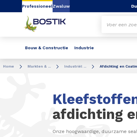
Go to content
Go to navigation
Go to search
Du
Professioneel
Zwaluw
Bouw & Constructie
Industrie
Home
Markten & ...
Industriël ...
Afdichting en Coati
Kleefstoffe
afdichting e
Onze hoogwaardige, duurzame seal-