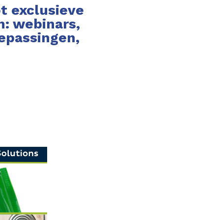
t exclusieve
n: webinars,
oepassingen,