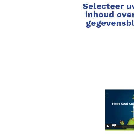
Selecteer u
inhoud over
gegevensbla