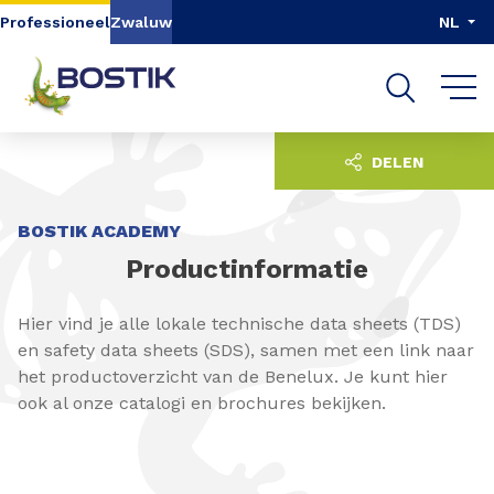
Go to content
Go to navigation
Go to search
Professioneel
Zwaluw
NL
DELEN
BOSTIK ACADEMY
Productinformatie
Hier vind je alle lokale technische data sheets (TDS)
en safety data sheets (SDS), samen met een link naar
het productoverzicht van de Benelux. Je kunt hier
ook al onze catalogi en brochures bekijken.