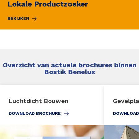
Lokale Productzoeker
BEKIJKEN
Overzicht van actuele brochures binnen
Bostik Benelux
Luchtdicht Bouwen
Gevelpla
DOWNLOAD BROCHURE
DOWNLOAD