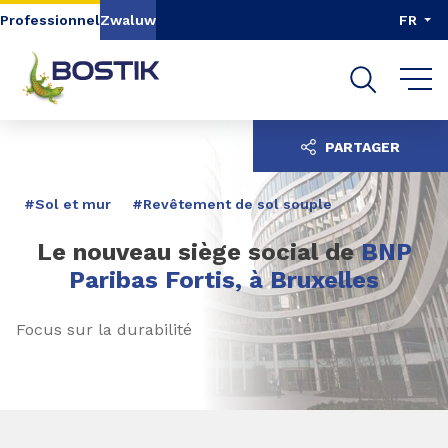
Aller au contenu
Aller au menu
Professionnel
Zwaluw
FR
Aller à la recherche
PARTAGER
#Sol et mur
#Revêtement de sol souple
Le nouveau siège social de
BNP
Paribas Fortis, à Bruxelles
Focus sur la durabilité