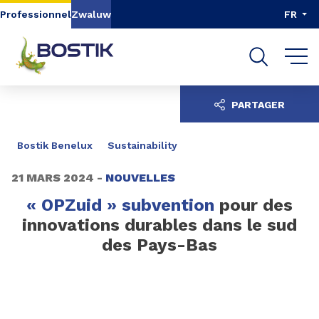
Aller au contenu
Aller au menu
Professionnel
Zwaluw
FR
Aller à la recherche
PARTAGER
Bostik Benelux
Sustainability
21 MARS 2024 -
NOUVELLES
« OPZuid » subvention
pour des
innovations durables dans le sud
des Pays-Bas