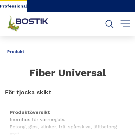
Go to content
Go to navigation
Go to search
Professional
DELA
Produkt
Fiber Universal
För tjocka skikt
Produktöversikt
Inomhus för värmegolv.
Betong, gips, klinker, trä, spånskiva, lättbetong
etc*.