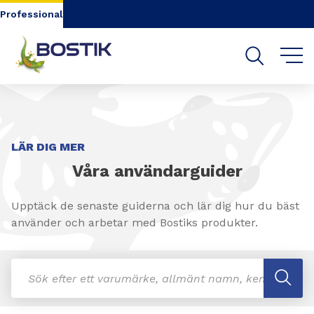
Go to content
Go to navigation
Go to search
Professional
LÄR DIG MER
Våra användarguider
Upptäck de senaste guiderna och lär dig hur du bäst
använder och arbetar med Bostiks produkter.