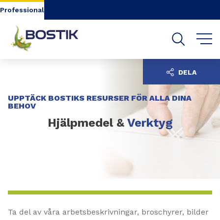
Go to content
Go to navigation
Go to search
Professional
DELA
UPPTÄCK BOSTIKS RESURSER FÖR ALLA DINA
BEHOV
Hjälpmedel &
Verktyg
Ta del av våra arbetsbeskrivningar, broschyrer, bilder