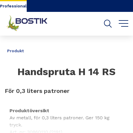
Go to content
Go to navigation
Go to search
Professional
DELA
Produkt
Handspruta H 14 RS
För 0,3 liters patroner
Produktöversikt
Av metall, för 0,3 liters patroner. Ger 150 kg
tryck.
Art. nr: 30860110 (2191)