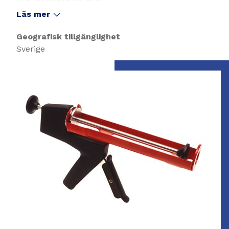
Storlek: 0,3 ltr
Läs mer
Geografisk tillgänglighet
Sverige
Slide 1 of 1