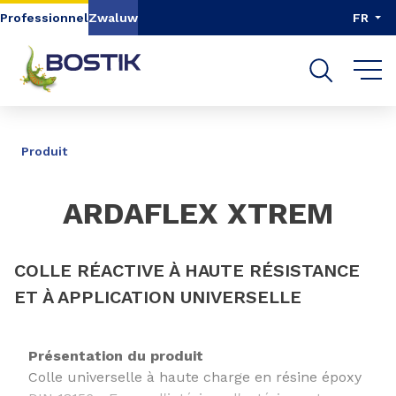
Aller au contenu
Aller au menu
Professionnel
Zwaluw
FR
Aller à la recherche
PARTAGER
Produit
ARDAFLEX XTREM
COLLE RÉACTIVE À HAUTE RÉSISTANCE
ET À APPLICATION UNIVERSELLE
Présentation du produit
Colle universelle à haute charge en résine époxy