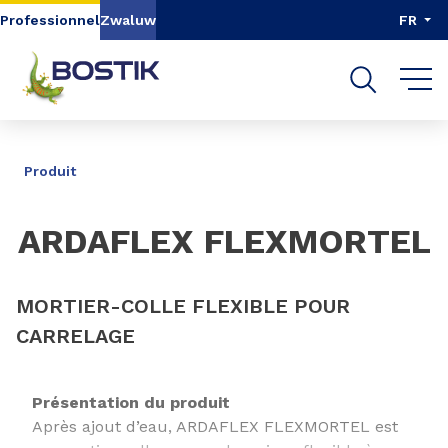
Aller au contenu
Aller au menu
Professionnel
Zwaluw
FR
Aller à la recherche
PARTAGER
Produit
ARDAFLEX FLEXMORTEL
MORTIER-COLLE FLEXIBLE POUR
CARRELAGE
Présentation du produit
Après ajout d’eau, ARDAFLEX FLEXMORTEL est