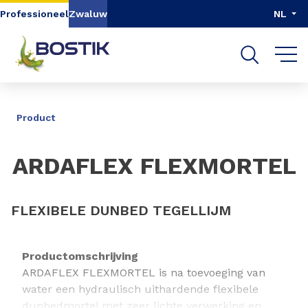
Go to content
Go to navigation
Go to search
Professioneel
Zwaluw
NL
DELEN
Product
ARDAFLEX FLEXMORTEL
FLEXIBELE DUNBED TEGELLIJM
Productomschrijving
ARDAFLEX FLEXMORTEL is na toevoeging van
water een hydraulisch uithardende flexibele
dunbedmortel met zeer lichte verwerking en