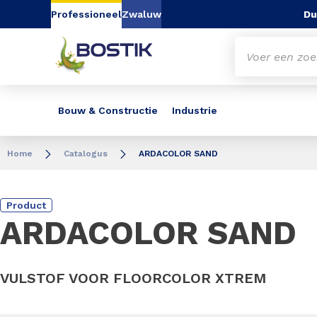
Go to content
Go to navigation
Go to search
Du
Professioneel
Zwaluw
Bouw & Constructie
Industrie
Home
Catalogus
ARDACOLOR SAND
Product
ARDACOLOR SAND
VULSTOF VOOR FLOORCOLOR XTREM