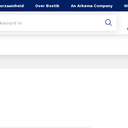
urzaamheid
Over Bostik
An Arkema Company
W
Slide 1 of 1