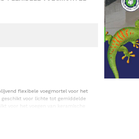
lijvend flexibele voegmortel voor het
 geschikt voor lichte tot gemiddelde
chikt voor het voegen van keramische