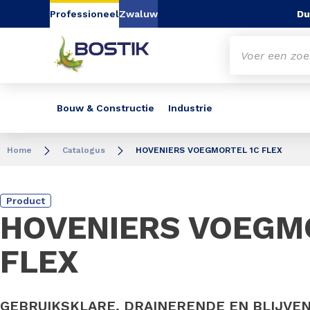
Go to content
Go to navigation
Go to search
Du
Professioneel
Zwaluw
Bouw & Constructie
Industrie
Home
Catalogus
HOVENIERS VOEGMORTEL 1C FLEX
Product
HOVENIERS VOEGM
FLEX
GEBRUIKSKLARE, DRAINERENDE EN BLIJVE