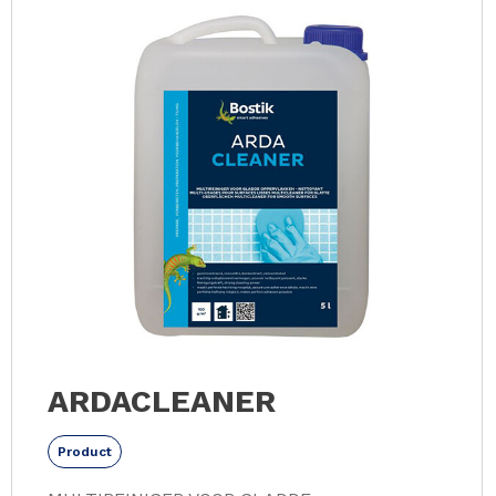
ARDACLEANER
Product