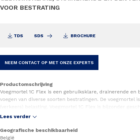
VOOR BESTRATING
TDS
SDS
BROCHURE
NEEM CONTACT OP MET ONZE EXPERTS
Productomschrijving
Voegmortel 1C Flex is een gebruiksklare, drainerende en b
voegen van diverse soorten bestratingen. De voegmortel is
(verkeers) belasting. Voegmortel 1C Flex is bijzonder ges
buitenvloeren.
Lees verder
Toepassing
Voegmortel 1C Flex is geschikt voor het voegen van:
Geografische beschikbaarheid
- keramische tegels en betonsteenbestrating
België