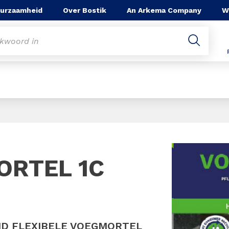
urzaamheid
Over Bostik
An Arkema Company
W
Slide 1 of 1
ORTEL 1C
ND FLEXIBELE VOEGMORTEL