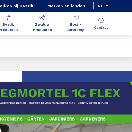
erken bij Bostik
Merken en landen
NL
Bostik
Zwaluw
Bostik
Contact
Producten
Producten
Academy