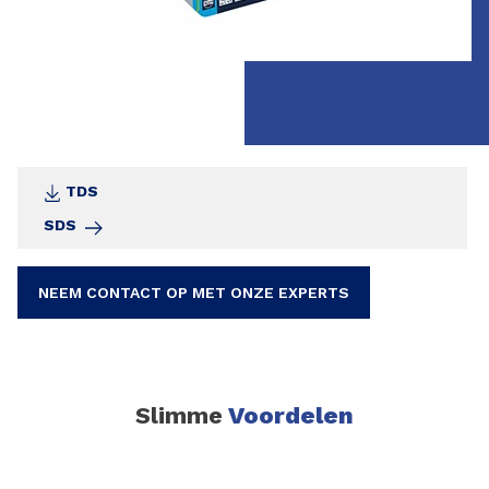
emissiearm volgens GEV-Emicode EC1R en
chromaatarm volgens EU-VO 1907/2006.
TDS
SDS
NEEM CONTACT OP MET ONZE EXPERTS
Slimme
Voordelen