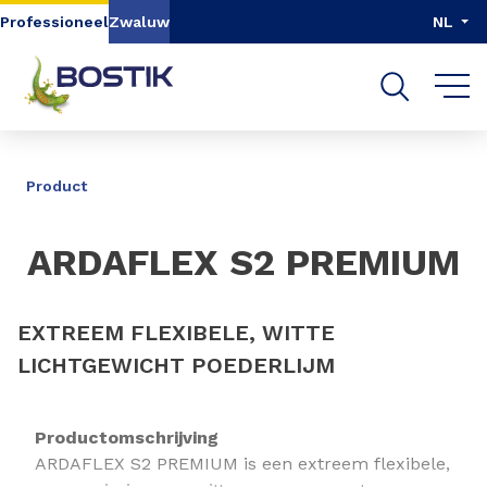
Go to content
Go to navigation
Go to search
Professioneel
Zwaluw
NL
DELEN
Product
ARDAFLEX S2 PREMIUM
EXTREEM FLEXIBELE, WITTE
LICHTGEWICHT POEDERLIJM
Productomschrijving
ARDAFLEX S2 PREMIUM is een extreem flexibele,