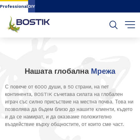
Go to content
Go to navigation
Go to search
Professional
DIY
Нашата глобална
Мрежа
С повече от 6000 души, в 50 страни, на пет
континента, BOSTIK съчетава силата на глобален
играч със силно присъствие на местна почва. Това ни
позволява да бъдем близо до нашите клиенти, където
и да се намират, и да оказваме положително
въздействие върху общностите, от които сме част.