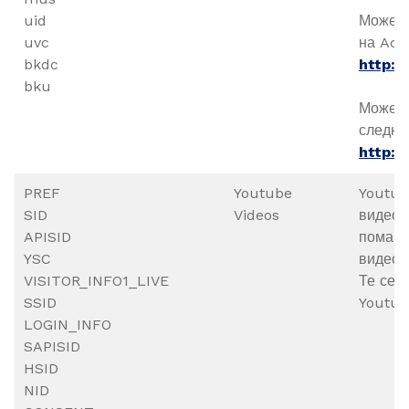
uid
Можете
uvc
на Add
bkdc
http:/
bku
Можете
следни
http:/
PREF
Youtube
Youtub
SID
Videos
видеок
APISID
помага
YSC
видеок
VISITOR_INFO1_LIVE
Те се 
SSID
Youtub
LOGIN_INFO
SAPISID
HSID
NID