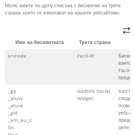
Моля, вижте по-долу списъка с бисквитки на трети
страни, които се използват на нашите уебсайтове:
Име на бисквитката
Трета страна
srvnode
Facil-iti
Бискви
които 
Facil-i
предпо
_ga
Addthis Social
AddThi
_atuvc
Widget
сподел
_atuvs
позвол
_gid
уебсай
_sm_au_c
предла
loc
цели в
mus