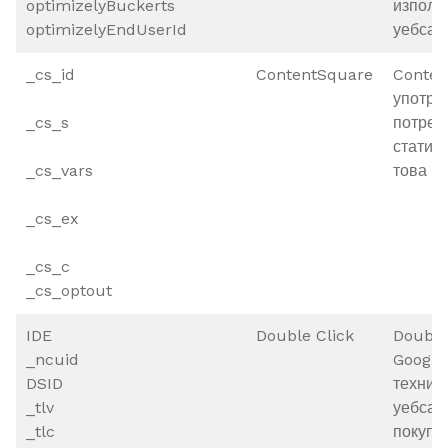
optimizelyBuckerts
използ
optimizelyEndUserId
уебсай
_cs_id
ContentSquare
Conten
употре
_cs_s
потреб
статис
_cs_vars
това н
_cs_ex
_cs_c
_cs_optout
IDE
Double Click
Double
_ncuid
Google
DSID
технит
_tlv
уебсай
_tlc
покупки