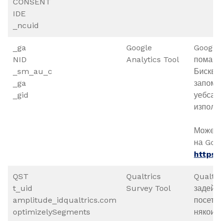
CONSENT
IDE
_ncuid
_ga
Google
Google 
NID
Analytics Tool
помага
_sm_au_c
Бискви
_ga
запомн
_gid
уебсай
използ
Можете
на Goo
https:
QST
Qualtrics
Qualtr
t_uid
Survey Tool
задейс
amplitude_idqualtrics.com
посети
optimizelySegments
някои 