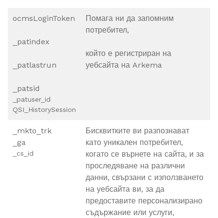
ocmsLoginToken
Помага ни да запомним
потребител,
_patindex
който е регистриран на
_patlastrun
уебсайта на Arkema
_patsid
_patuser_id
QSI_HistorySession
_mkto_trk
Бисквитките ви разпознават
_ga
като уникален потребител,
_cs_id
когато се върнете на сайта, и за
проследяване на различни
данни, свързани с използването
на уебсайта ви, за да
предоставите персонализирано
съдържание или услуги,