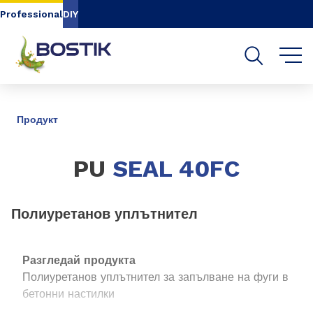
Go to content
Go to navigation
Go to search
Professional
DIY
СПОДЕЛИ
Продукт
PU
SEAL 40FC
Полиуретанов уплътнител
Разгледай продукта
Полиуретанов уплътнител за запълване на фуги в
бетонни настилки