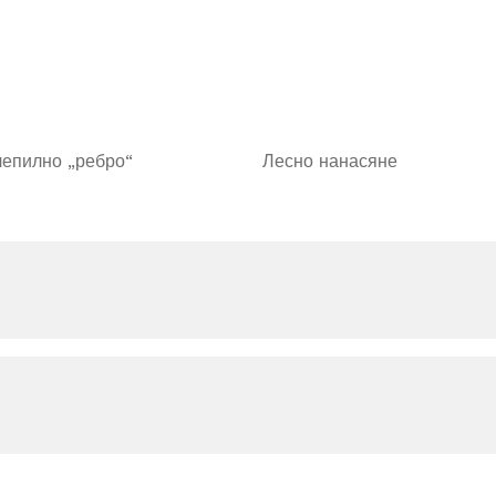
лепилно „ребро“
Лесно нанасяне