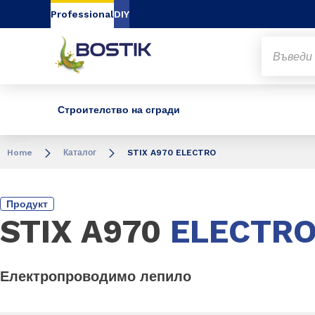
Go to content
Go to navigation
Go to search
Professional
DIY
Строителство на сгради
Home
Каталог
STIX A970 ELECTRO
Продукт
STIX A970
ELECTR
Електропроводимо лепило