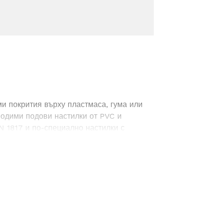
и покрития върху пластмаса, гума или
водими подови настилки от PVC и
N 1817 и по-специално настилки с
одходящо е също и за
и върху абсорбираща основа.