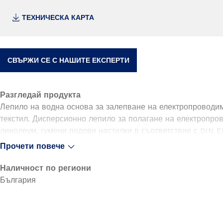
ТЕХНИЧЕСКА КАРТА
СВЪРЖИ СЕ С НАШИТЕ ЕКСПЕРТИ
Разгледай продукта
Лепило на водна основа за залепване на електропроводим
текстил. Дисперсионно лепило за полагане на електропро
линолеум, гумени подови настилки в съответствие с DIN E
гладка долна повърхност и текстилни подови настилки. П
Прочети повече
електропроводими иглонабивни подови настилки, положен
Наличност по региони
• твърдо лепилно „ребро“
България
• лесно нанасяне
• не е необходима електропроводима подложка