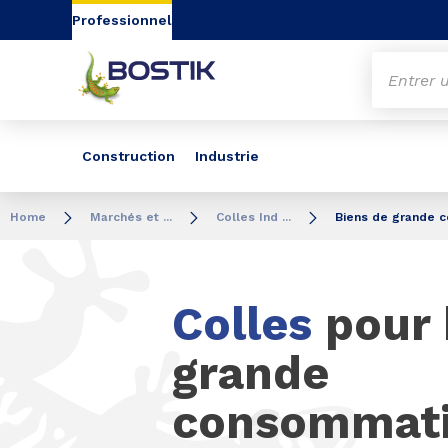
Aller au contenu
Aller au menu
Aller à la recherc
Professionnel
Construction
Industrie
Home
Marchés et ...
Colles Ind ...
Biens de grande 
Colles
pour 
grande
consommat