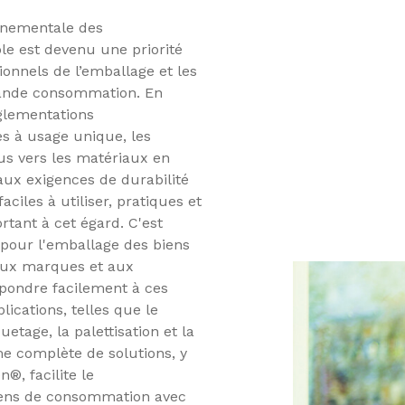
onnementale des
e est devenu une priorité
nnels de l’emballage et les
rande consommation. En
glementations
s à usage unique, les
us vers les matériaux en
aux exigences de durabilité
ciles à utiliser, pratiques et
rtant à cet égard. C'est
 pour l'emballage des biens
aux marques et aux
épondre facilement à ces
lications, telles que le
uetage, la palettisation et la
e complète de solutions, y
®, facilite le
ens de consommation avec