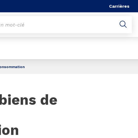
he
Carrières
consommation
biens de
ion