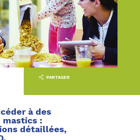
PARTAGER
ccéder à des
 mastics :
ions détaillées,
Q.