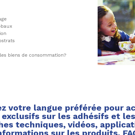
lage
lobaux
tion
strats
 les biens de consommation?
z votre langue préférée pour a
exclusifs sur les adhésifs et les
hes techniques, vidéos, applicat
nformations sur les produits, FA