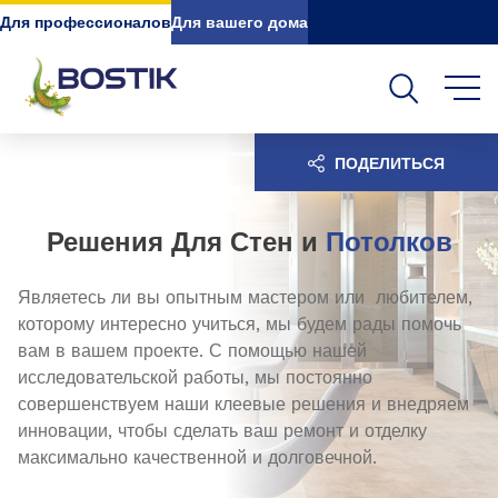
Go to content
Go to navigation
Go to search
Для профессионалов
Для вашего дома
ПОДЕЛИТЬСЯ
Решения Для Стен и
Потолков
Являетесь ли вы опытным мастером или любителем,
которому интересно учиться, мы будем рады помочь
вам в вашем проекте. С помощью нашей
исследовательской работы, мы постоянно
совершенствуем наши клеевые решения и внедряем
инновации, чтобы сделать ваш ремонт и отделку
максимально качественной и долговечной.