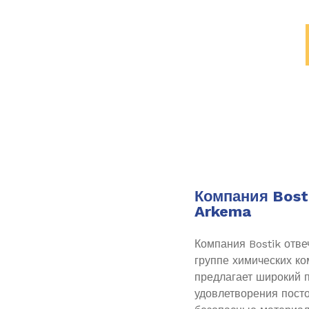
Компания Bosti
Arkema
Компания Bostik отве
группе химических к
предлагает широкий 
удовлетворения посто