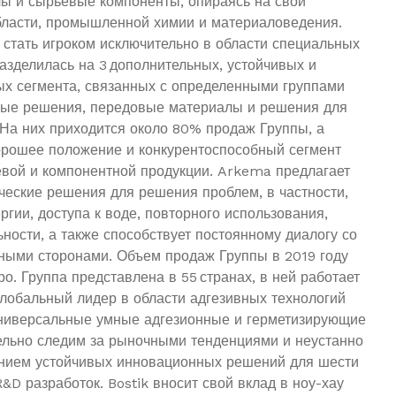
ы и сырьевые компоненты, опираясь на свой
бласти, промышленной химии и материаловедения.
 стать игроком исключительно в области специальных
азделилась на 3 дополнительных, устойчивых и
х сегмента, связанных с определенными группами
ные решения, передовые материалы и решения для
 На них приходится около 80% продаж Группы, а
рошее положение и конкурентоспособный сегмент
вой и компонентной продукции. Arkema предлагает
ческие решения для решения проблем, в частности,
ргии, доступа к воде, повторного использования,
ности, а также способствует постоянному диалогу со
ными сторонами. Объем продаж Группы в 2019 году
ро. Группа представлена в 55 странах, в ней работает
Глобальный лидер в области адгезивных технологий
ниверсальные умные адгезионные и герметизирующие
льно следим за рыночными тенденциями и неустанно
нием устойчивых инновационных решений для шести
D разработок. Bostik вносит свой вклад в ноу-хау