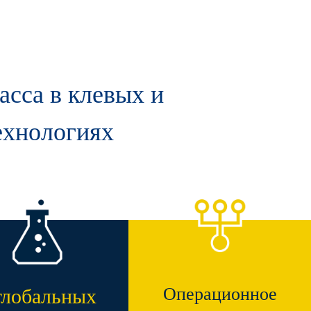
асса в клевых и
ехнологиях
Операционное
глобальных