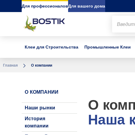
Go to content
Go to navigation
Go to search
Для профессионалов
Для вашего дома
Клеи для Строительства
Промышленные Клеи
Главная
О компании
О КОМПАНИИ
О комп
Наши рынки
Наша 
История
компании