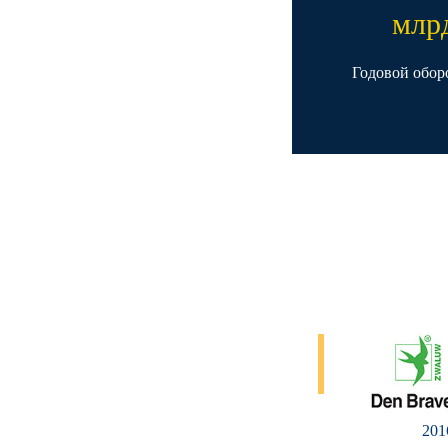
млр
Годовой обор
201