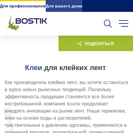
Go to content
Go to navigation
Go to search
Для профессионалов
Для вашего дома
ПОДЕЛИТЬСЯ
Клеи
для клейких лент
Как производитель клейких лент, вы хотите оставаться
в курсе новых рыночных тенденций. Поскольку
эффективность продукции становится все более
востребованной, компания Bostik продолжает
внедрять инновации на рынке лент. Наши термоклеи,
клеи на основе воды и растворителей,
чувствительные к давлению адгезивы, применяются в
розничной торговле, автомобильной, промышленной,