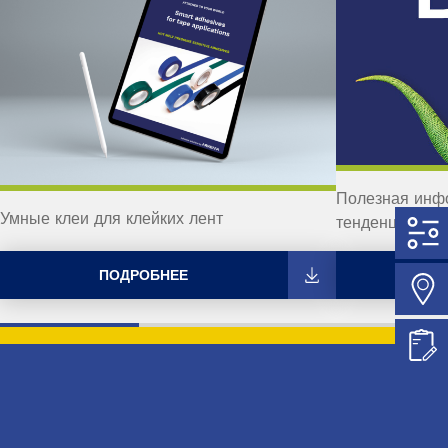
Полезная инфо
Умные клеи для клейких лент
тенденции в 
ПОДРОБНЕЕ
П