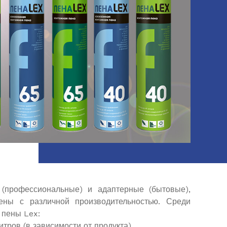
(профессиональные) и адаптерные (бытовые),
ны с различной производительностью. Среди
 пены Lex:
итров (в зависимости от продукта)