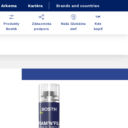
 Arkema
Kariéra
Brands and countries
Produkty
Zákaznícka
Naša Globálna
Kde
Bostik
podpora
sieť
kúpiť