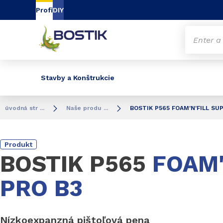
Go to content
Go to navigation
Go to search
Profi
DIY
Stavby a Konštrukcie
úvodná str ...
Naše produ ...
BOSTIK P565 FOAM'N'FILL SU
Produkt
BOSTIK P565
FOAM'
PRO B3
Nízkoexpanzná pištoľová pena