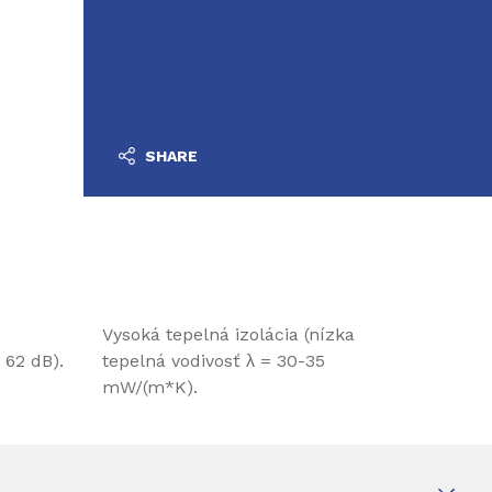
SHARE
Vysoká tepelná izolácia (nízka
 62 dB).
tepelná vodivosť λ = 30-35
mW/(m*K).