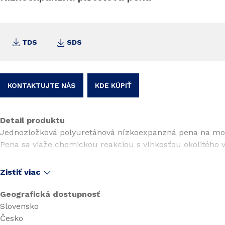
TDS
SDS
KONTAKTUJTE NÁS
KDE KÚPIŤ
Detail produktu
Jednozložková polyuretánová nízkoexpanzná pena na mont
Pena sa viaže chemickou reakciou s vlhkosťou okolitého 
Zistiť viac
Geografická dostupnosť
Slovensko
Česko