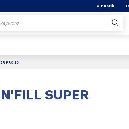
O Bostik
O
PER PRO B3
Slide 1 of 1
N'FILL SUPER