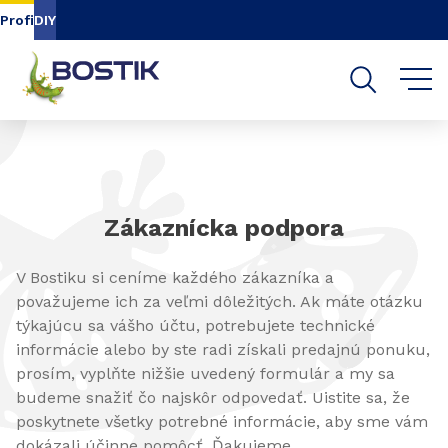
Go to content
Go to navigation
Go to search
Profi
DIY
Zákaznícka podpora
V Bostiku si ceníme každého zákazníka a
považujeme ich za veľmi dôležitých. Ak máte otázku
týkajúcu sa vášho účtu, potrebujete technické
informácie alebo by ste radi získali predajnú ponuku,
prosím, vyplňte nižšie uvedený formulár a my sa
budeme snažiť čo najskôr odpovedať. Uistite sa, že
poskytnete všetky potrebné informácie, aby sme vám
dokázali účinne pomôcť. Ďakujeme.